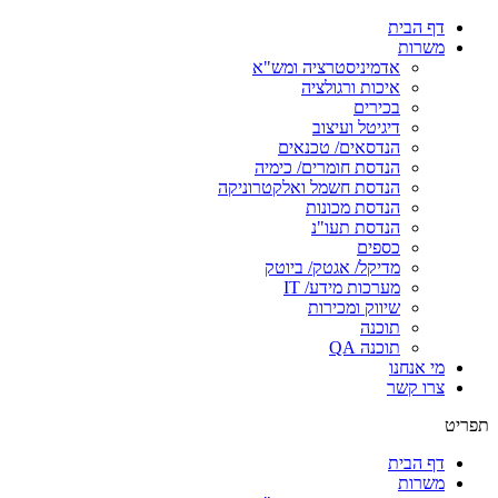
דף הבית
משרות
אדמיניסטרציה ומש"א
איכות ורגולציה
בכירים
דיגיטל ועיצוב
הנדסאים/ טכנאים
הנדסת חומרים/ כימיה
הנדסת חשמל ואלקטרוניקה
הנדסת מכונות
הנדסת תעו"נ
כספים
מדיקל/ אגטק/ ביוטק
מערכות מידע/ IT
שיווק ומכירות
תוכנה
תוכנה QA
מי אנחנו
צרו קשר
תפריט
דף הבית
משרות