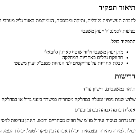
תיאור תפקיד
לחברה תעשייתית גלובלית, ותיקה ומבוססת, הממוקמת באזור גליל מערבי דרוש/ה יועצ/ת משפטי/ת בעל/ת 3 שנות ניסיון ומעלה (לא כולל התמחות) 
כפיפות לסמנכ"ל ייעוץ משפטי
התפקיד כולל:
מתן יעוץ משפטי וליווי שוטף לארגון גלובאלי
תחזוקת נהלים באחריות המחלקה
קבלת אחריות על פרויקטים לפי הנחיות סמנכ"ל יעוץ משפטי
דרישות
תואר במשפטים, רישיון עו"ד
שלוש שנות ניסיון ומעלה במחלקה מסחרית במשרד בינוני-גדול או במחלקה 
אנגלית ברמה גבוהה בכתב ובע"פ
ידע נרחב בניסוח וניהול מו"מ של חוזים מסחריים ורכש. תינתן עדיפות לניסיון
יכולת למידה מהירה ועצמאית, יכולת אבחנה בין עיקר לטפל, יכולת העמקה ו