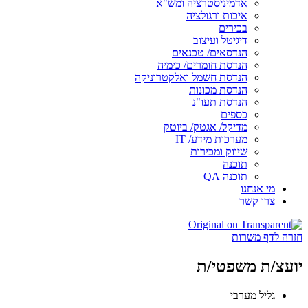
אדמיניסטרציה ומש"א
איכות ורגולציה
בכירים
דיגיטל ועיצוב
הנדסאים/ טכנאים
הנדסת חומרים/ כימיה
הנדסת חשמל ואלקטרוניקה
הנדסת מכונות
הנדסת תעו"נ
כספים
מדיקל/ אגטק/ ביוטק
מערכות מידע/ IT
שיווק ומכירות
תוכנה
תוכנה QA
מי אנחנו
צרו קשר
חזרה לדף משרות
יועצ/ת משפטי/ת
גליל מערבי