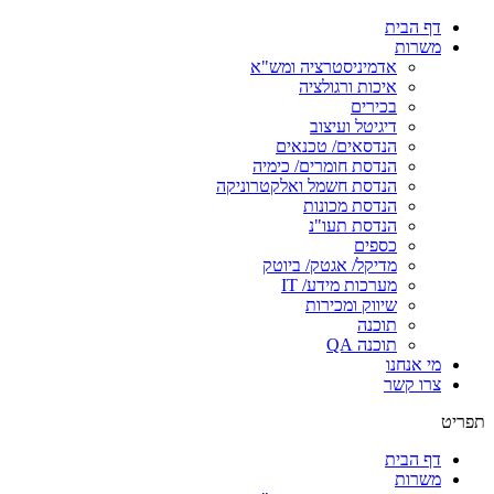
דף הבית
משרות
אדמיניסטרציה ומש"א
איכות ורגולציה
בכירים
דיגיטל ועיצוב
הנדסאים/ טכנאים
הנדסת חומרים/ כימיה
הנדסת חשמל ואלקטרוניקה
הנדסת מכונות
הנדסת תעו"נ
כספים
מדיקל/ אגטק/ ביוטק
מערכות מידע/ IT
שיווק ומכירות
תוכנה
תוכנה QA
מי אנחנו
צרו קשר
תפריט
דף הבית
משרות