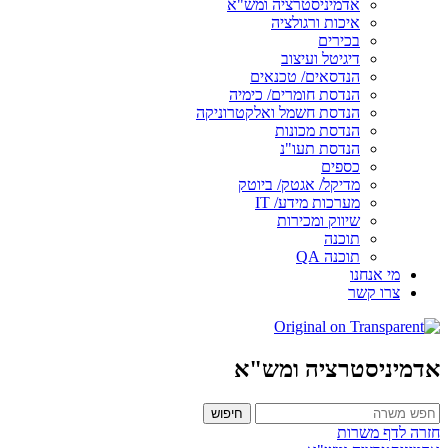
אדמיניסטרציה ומש"א
איכות ורגולציה
בכירים
דיגיטל ועיצוב
הנדסאים/ טכנאים
הנדסת חומרים/ כימיה
הנדסת חשמל ואלקטרוניקה
הנדסת מכונות
הנדסת תעו"נ
כספים
מדיקל/ אגטק/ ביוטק
מערכות מידע/ IT
שיווק ומכירות
תוכנה
תוכנה QA
מי אנחנו
צרו קשר
אדמיניסטרציה ומש"א
חיפוש
חזרה לדף משרות