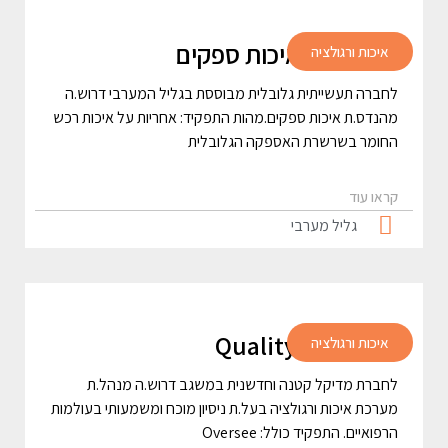
מהנדס.ת איכות ספקים
איכות ורגולציה
לחברה תעשייתית גלובלית מבוססת בגליל המערבי דרוש.ה
מהנדס.ת איכות ספקים.מהות התפקיד: אחריות על איכות רכש
החומר בשרשרת האספקה הגלובלית
קראו עוד
גליל מערבי
Quality Manager
איכות ורגולציה
לחברת מדיקל קטנה וחדשנית במשגב דרוש.ה מנהל.ת
מערכת איכות ורגולציה בעל.ת ניסיון מוכח ומשמעותי בעולמות
הרפואיים. התפקיד כולל: Oversee