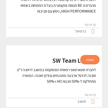
מהנדס.ת BE מנוסה ומקצועי.ת בעל.ת התמחות בשפות
HIGH PERFORMANCE, ניסיון עם סביבות
קראו עוד
כרמיאל
SW Team Leader
תוכנה
לחברת סטארטאפ רפואית הממוקמת במשגב דרוש.ה ר"צ
תוכנה לניהול ארבעה מתכנתים ובודקי תוכנה. המשרה
מתחלקת ל-50% תכנות HO ו-50%
קראו עוד
משגב