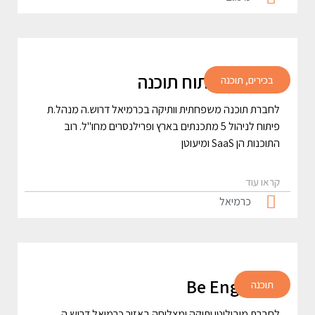
מנהל.ת פיתוח תוכנה
בכירים
,
תוכנה
לחברת תוכנה משפחתית וותיקה בכרמיאל דרוש.ה מנהל.ת
פיתוח לניהול 5 מתכנתים בארץ ופרילנסרים מחו"ל. רוב
התוכנות הן SaaS ומיעוטן
קראו עוד
כרמיאל
Be Engineer
תוכנה
לחברת מוביליטי ותיקה ומצליחה באזור כרמיאל דרוש.ה