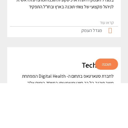
לניהול מקצועי של צוותי תוכנה בארץ ובחו"ל.התפקיד
קראו עוד
מגדל העמק
Tech Lead
תוכנה
לחברת סטארטאפ בתחום ה- Digital Health המפתחת
מוצר תוכנה כל כך חיוני ומשמעותי במיוחד בימים אלה,
דרוש.ה מוביל.ה מקצועי.ת
קראו עוד
יקנעם