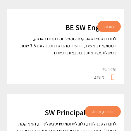
BE SW Engineer
תוכנה
לחברת סטארטאפ קטנה ומצליחה בתחום האגטק,
הממוקמת במשגב, דרוש.ה מהנדס.ת תוכנה עם 3-5 שנות
ניסיון לתפקיד מתכנת.ת בצוות הפיתוח
קראו עוד
משגב
SW Principal Engineer
בכירים
,
תוכנה
לחברה טכנולוגית, גלובלית ומולטידיסציפלינרית, הממוקמת
במגדל העמק דרוש.ה ארכיטקט.ית תוכנה ומהנדס.ת ראשי.ת