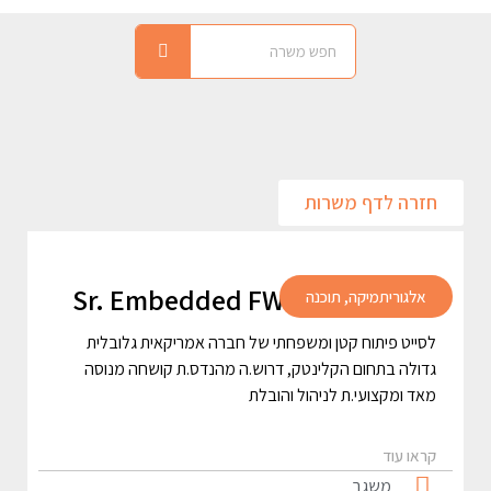
חזרה לדף משרות
Sr. Embedded FW Engineer TL
אלגוריתמיקה
,
תוכנה
לסייט פיתוח קטן ומשפחתי של חברה אמריקאית גלובלית
גדולה בתחום הקלינטק, דרוש.ה מהנדס.ת קושחה מנוסה
מאד ומקצועי.ת לניהול והובלת
קראו עוד
משגב