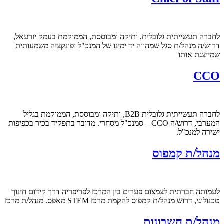
לחברה תעשייתית גלובלית, ותיקה ומבוססת, הממוקמת בעמק יזרעאל,
דרוש/ה מנהל/ת סגל שמהווה יד ימינו של המנכ"ל ופונקציה משמעותית
שמייצגת אותו
CCO
לחברה תעשייתית גלובלית B2B, ותיקה ומבוססת, הממוקמת בגליל
המערבי, דרוש/ה CCO – סמנכ"ל מסחרי. מדובר בתפקיד בכיר בכפיפות
ישירה למנכ"ל.
מנהל/ת קמפוס
לעמותה חברתית לצמצום פערים בין המרכז לפריפריה דרך קידום חינוך
טכנולוגי, דרוש מנהל/ת קמפוס להקמת מרכז STEM מאפס. מנהל/ת מרכז
מנהל/ת חשבונות