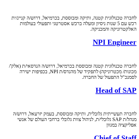
לחברה טכנולוגית קטנה, ותיקה ומבוססת, בכרמיאל, דרוש/ה קניינ/ית
רכש עם 5 שנות ניסיון ומעלה ברכש אסטרטגי ותפעולי בעולמות
האלקטרוניקה והמכניקה.
NPI Engineer
לחברה טכנולוגית קטנה ומבוססת בכרמיאל, דרוש/ה הנדסאי/ת (אלק'/
מכונות/ מכטרוניקה) לתפקיד של מהנדס/ת NPI, בכפיפות ישירה
לסמנכ"ל התפעול של החברה.
Head of SAP
לחברה תעשייתית גלובלית, ותיקה ומבוססת, בעמק יזרעאל, דרוש/ה
מנהל/ת SAP גלובלי/ת, לניהול צוות גלובלי ברחבי העולם של אנשי
אפליקציה במגוון
Chief of Staff