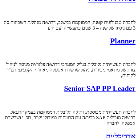
לחברה טכנולוגית קטנה, הממוקמת במשגב, דרוש/ה מנהל/ת חשבונות סוג
3 עם ניסיון של שנה – 3 שנים בתעשייה ועם ידע
Planner
לחברה תעשייתית גלובלית בגליל המערבי דרוש/ה פלנר/ית מנוסה לניהול
צוות של מתאמי מכירות, ניהול שרשרת אספקה מאחורי הקלעים: תפ"י
לקוחות,
Senior SAP PP Leader
לחברה תעשייתית מבוססת, ותיקה וגלובלית הממוקמת בעמק יזרעאל,
דרוש/ה מוביל/ת SAP בכיר/ה עם התמחות במודולי ייצור, תפ"י ושרשרת
אספקה. לחברה
אדריכל/ית