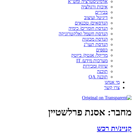
אדמיניסטרציה ומש"א
איכות ורגולציה
בכירים
דיגיטל ועיצוב
הנדסאים/ טכנאים
הנדסת חומרים/ כימיה
הנדסת חשמל ואלקטרוניקה
הנדסת מכונות
הנדסת תעו"נ
כספים
מדיקל/ אגטק/ ביוטק
מערכות מידע/ IT
שיווק ומכירות
תוכנה
תוכנה QA
מי אנחנו
צרו קשר
מחבר:
אסנת פרלשטיין
קניינ/ית רכש