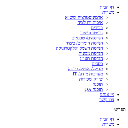
דף הבית
משרות
אדמיניסטרציה ומש"א
איכות ורגולציה
בכירים
דיגיטל ועיצוב
הנדסאים/ טכנאים
הנדסת חומרים/ כימיה
הנדסת חשמל ואלקטרוניקה
הנדסת מכונות
הנדסת תעו"נ
כספים
מדיקל/ אגטק/ ביוטק
מערכות מידע/ IT
שיווק ומכירות
תוכנה
תוכנה QA
מי אנחנו
צרו קשר
תפריט
דף הבית
משרות